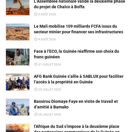
L’Assemblée nationale valide la deuxième phase
du projet de Chalco à Boffa
5 AOÛT 2026
Le Mali mobilise 109 milliards FCFA issus du
secteur minier pour financer ses infrastructures
4 AOÛT 2026
Face à l’ECO, la Guinée réaffirme son choix du
franc guinéen
31 JUILLET 2026
AFG Bank Guinée s’allie à SABLUX pour faciliter
l’accès à la propriété en Guinée
29 JUILLET 2026
Bassirou Diomaye Faye en visite de travail et
d’amitié à Bamako
28 JUILLET 2026
l’Afrique du Sud s’impose à la deuxième place
des partenaires commerciaux de la Guinée en