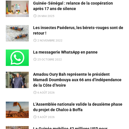
Guinée-Sénégal : relance de la coopération
après 17 ans de silence
26 MAI 2025
Les insectes Paéderus, les bérets-rouges sont de
retour !
2 NOVEMBRE 2022
La messagerie WhatsApp en panne
25 OCTOBRE 2022
Amadou Oury Bah représente le président
Mamadi Doumbouya aux 66 ans d’indépendance
de la Côte d’Ivoire
6 AOÛT 2026
L’Assemblée nationale valide la deuxième phase
du projet de Chalco à Boffa
5 AOÛT 2026
La Guinée mobilise 42 millions USD pour