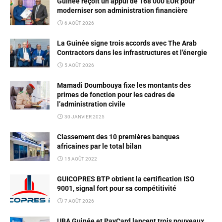
Guinée reçoit un appui de 168 000 EUR pour
moderniser son administration financière
6 AOÛT 2026
La Guinée signe trois accords avec The Arab
Contractors dans les infrastructures et l’énergie
5 AOÛT 2026
Mamadi Doumbouya fixe les montants des
primes de fonction pour les cadres de
l’administration civile
30 JANVIER 2025
Classement des 10 premières banques
africaines par le total bilan
15 AOÛT 2022
GUICOPRES BTP obtient la certification ISO
9001, signal fort pour sa compétitivité
7 AOÛT 2026
UBA Guinée et PayCard lancent trois nouveaux