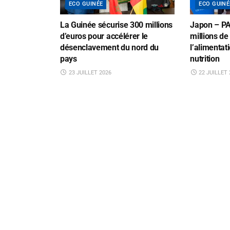
ECO GUINÉE
ECO GUINÉ
La Guinée sécurise 300 millions
Japon – PA
d’euros pour accélérer le
millions de
désenclavement du nord du
l’alimentati
pays
nutrition
23 JUILLET 2026
22 JUILLET 