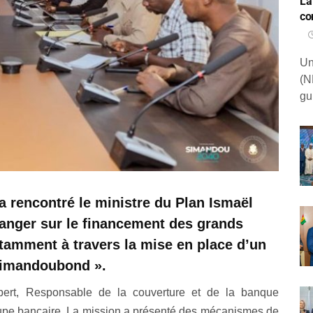
La
co
Un
(N
gu
a rencontré le ministre du Plan Ismaël
changer sur le financement des grands
otamment à travers la mise en place d’un
Simandoubond ».
ibert, Responsable de la couverture et de la banque
roupe bancaire. La mission a présenté des mécanismes de