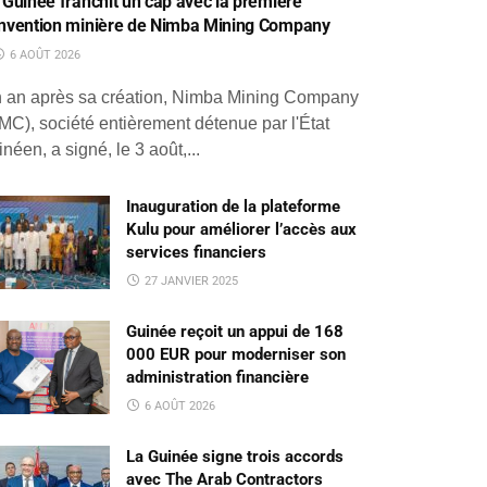
 Guinée franchit un cap avec la première
nvention minière de Nimba Mining Company
6 AOÛT 2026
 an après sa création, Nimba Mining Company
MC), société entièrement détenue par l'État
inéen, a signé, le 3 août,...
Inauguration de la plateforme
Kulu pour améliorer l’accès aux
services financiers
27 JANVIER 2025
Guinée reçoit un appui de 168
000 EUR pour moderniser son
administration financière
6 AOÛT 2026
La Guinée signe trois accords
avec The Arab Contractors