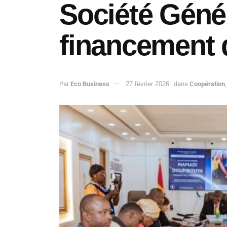
Société Géné
financement 
Par
Eco Business
27 février 2026
dans
Coopération