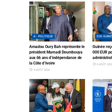
A - POLITIQUE
ECO GUINÉ
Amadou Oury Bah représente le
Guinée reç
président Mamadi Doumbouya
000 EUR po
aux 66 ans d’indépendance de
administrat
la Côte d’Ivoire
6 AOÛT 202
6 AOÛT 2026