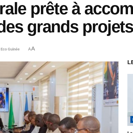
rale prête à accom
des grands projet
A
,
Eco Guinée
A
L