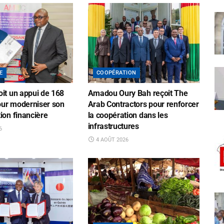
E
COOPÉRATION
oit un appui de 168
Amadou Oury Bah reçoit The
ur moderniser son
Arab Contractors pour renforcer
ion financière
la coopération dans les
infrastructures
6
4 AOÛT 2026