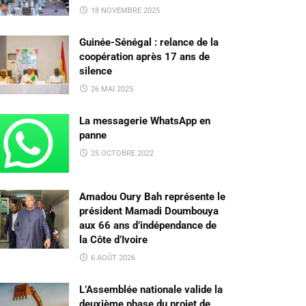
18 NOVEMBRE 2025
Guinée-Sénégal : relance de la
coopération après 17 ans de
silence
26 MAI 2025
La messagerie WhatsApp en
panne
25 OCTOBRE 2022
Amadou Oury Bah représente le
président Mamadi Doumbouya
aux 66 ans d’indépendance de
la Côte d’Ivoire
6 AOÛT 2026
L’Assemblée nationale valide la
deuxième phase du projet de