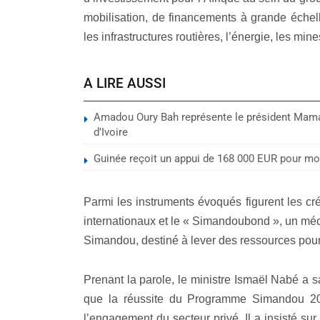
mobilisation, de financements à grande échelle
les infrastructures routières, l’énergie, les mine
A LIRE AUSSI
Amadou Oury Bah représente le président Mam
d’Ivoire
Guinée reçoit un appui de 168 000 EUR pour mod
Parmi les instruments évoqués figurent les cr
internationaux et le « Simandoubond », un méc
Simandou, destiné à lever des ressources pou
Prenant la parole, le ministre Ismaël Nabé a s
que la réussite du Programme Simandou 20
l’engagement du secteur privé. Il a insisté sur