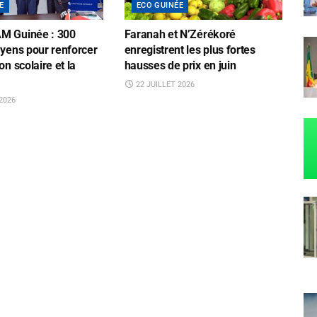
E
ECO GUINÉE
M Guinée : 300
Faranah et N’Zérékoré
 yens pour renforcer
enregistrent les plus fortes
on scolaire et la
hausses de prix en juin
22 JUILLET 2026
2026