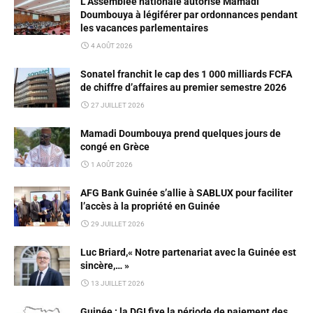
L’Assemblée nationale autorise Mamadi
Doumbouya à légiférer par ordonnances pendant
les vacances parlementaires
4 AOÛT 2026
Sonatel franchit le cap des 1 000 milliards FCFA
de chiffre d’affaires au premier semestre 2026
27 JUILLET 2026
Mamadi Doumbouya prend quelques jours de
congé en Grèce
1 AOÛT 2026
AFG Bank Guinée s’allie à SABLUX pour faciliter
l’accès à la propriété en Guinée
29 JUILLET 2026
Luc Briard,« Notre partenariat avec la Guinée est
sincère,… »
13 JUILLET 2026
Guinée : la DGI fixe la période de paiement des